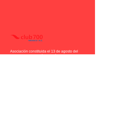
Asociación constituida el
13 de agosto del
2004, Ciudad de México, México.
Institución publicada en el Diario oficial de la
Federación,
autorizada para expedir recibos
deducibles de impuestos.
CLAVE DE REGISTRO: CSM04081309016
Esta página web utiliza cookies para analizar
de forma anónima y estadística el uso que
haces de la web, mejorar los contenidos y tu
experiencia de navegación. Para más