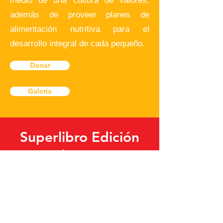
medio de una cultura de valores,
además de proveer planes de
alimentación nutritiva para el
desarrollo integral de cada pequeño.
Donar
Galería
Superlibro Edición
Educativa
Superlibro Edición Educativa es la
herramienta que le da a los maestros
una novedosa forma de enseñar a
través de clases interactivas,