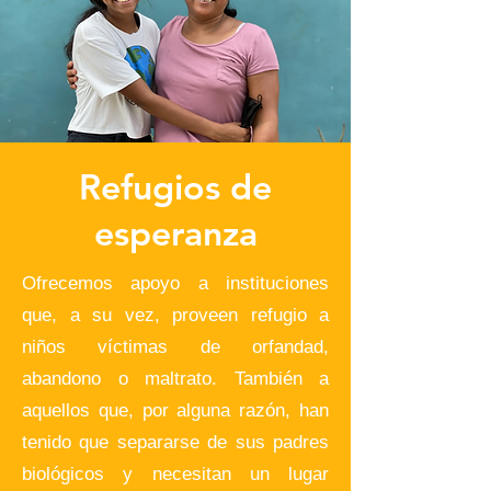
Refugios de
esperanza
Ofrecemos apoyo a instituciones
que, a su vez, proveen refugio a
niños víctimas de orfandad,
abandono o maltrato. También a
aquellos que, por alguna razón, han
tenido que separarse de sus padres
biológicos y necesitan un lugar