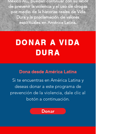
México AC, puedan continuar con su labor
de prevenir la violencia y el uso de drogas
por medio de la historias reales de Vida
Dura y la proclamación de valores
espirituales en América Latina.
DONAR A VIDA
DURA
Dona desde América Latina
Si te encuentras en América Latina y
deseas donar a este programa de
prevención de la violencia, dale clic al
botón a continuación.
Donar