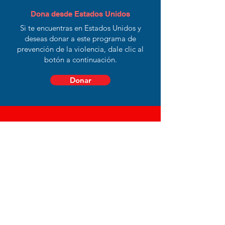
Dona desde Estados Unidos
Si te encuentras en Estados Unidos y
deseas donar a este programa de
prevención de la violencia, dale clic al
botón a continuación.
Donar
¿Necesitas hablar con
alguien?
Asociación constituida el
13 de agosto del